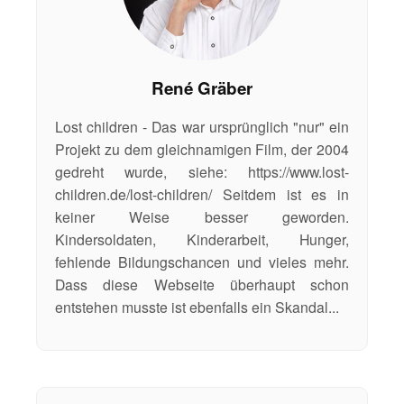
t
e
m
René Gräber
u
Lost children - Das war ursprünglich "nur" ein
n
Projekt zu dem gleichnamigen Film, der 2004
s
gedreht wurde, siehe: https://www.lost-
children.de/lost-children/ Seitdem ist es in
e
keiner Weise besser geworden.
r
Kindersoldaten, Kinderarbeit, Hunger,
e
fehlende Bildungschancen und vieles mehr.
K
Dass diese Webseite überhaupt schon
entstehen musste ist ebenfalls ein Skandal...
i
n
d
e