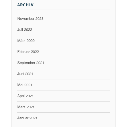
ARCHIV
r
z
November 2023
e
Juli 2022
r
März 2022
s
Februar 2022
t
ö
September 2021
r
Juni 2021
t
Mai 2021
“
April 2021
März 2021
Januar 2021