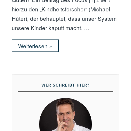
hierzu den „Kindheitsforscher“ (Michael
Hüter), der behauptet, dass unser System
unsere Kinder kaputt macht. …
Weiterlesen
„
»
W
i
e
d
WER SCHREIBT HIER?
a
s
S
y
s