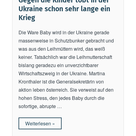
Gegen die Kinder tobt in der
n
Ukraine schon sehr lange ein
I
Krieg
n
d
Die Ware Baby wird in der Ukraine gerade
i
massenweise in Schutzbunker gebracht und
e
was aus den Leihmüttern wird, das weiß
n
keiner. Tatsächlich war die Leihmutterschaft
“
bislang geradezu ein unverzichtbarer
Wirtschaftszweig in der Ukraine. Martina
Kronthaler ist die Generalsekretärin von
aktion leben österreich. Sie verweist auf den
hohen Stress, den jedes Baby durch die
sofortige, abrupte …
Weiterlesen
„
»
G