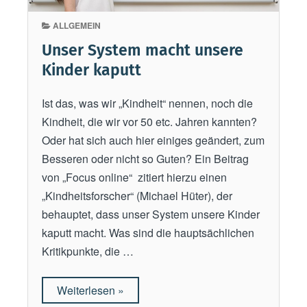
n
e
h
ALLGEMEIN
s
e
u
Unser System macht unsere
r
n
Kinder kaputt
g
d
e
l
Ist das, was wir „Kindheit“ nennen, noch die
s
a
Kindheit, die wir vor 50 etc. Jahren kannten?
t
n
Oder hat sich auch hier einiges geändert, zum
e
g
Besseren oder nicht so Guten? Ein Beitrag
l
e
von „Focus online“ zitiert hierzu einen
l
s
„Kindheitsforscher“ (Michael Hüter), der
t
L
behauptet, dass unser System unsere Kinder
“
e
kaputt macht. Was sind die hauptsächlichen
b
Kritikpunkte, die …
e
n
Weiterlesen
„
»
: