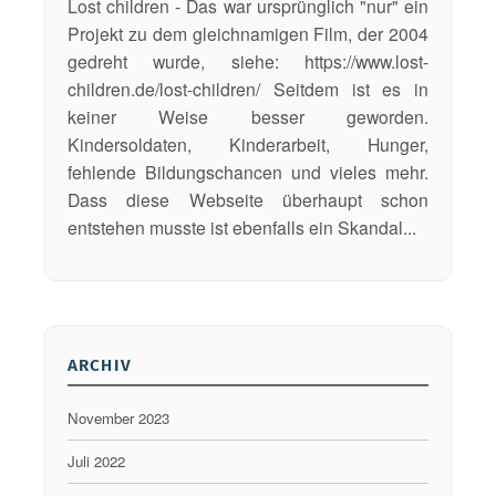
Lost children - Das war ursprünglich "nur" ein
D
n
Projekt zu dem gleichnamigen Film, der 2004
i
s
gedreht wurde, siehe: https://www.lost-
n
e
children.de/lost-children/ Seitdem ist es in
g
r
keiner Weise besser geworden.
e
e
Kindersoldaten, Kinderarbeit, Hunger,
,
K
fehlende Bildungschancen und vieles mehr.
a
i
Dass diese Webseite überhaupt schon
u
n
entstehen musste ist ebenfalls ein Skandal...
f
d
d
e
i
r
e
k
e
ARCHIV
a
s
p
November 2023
a
u
n
Juli 2022
t
k
t