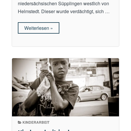
niedersächsischen Süpplingen westlich von
Helmstedt. Dieser wurde verdächtigt, sich …
Weiterlesen
„
»
„
D
i
e
k
a
t
h
o
l
i
s
KINDERARBEIT
c