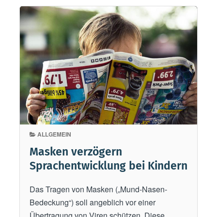
l
d
v
e
e
r
r
a
b
r
r
b
e
e
c
i
h
t
e
i
ALLGEMEIN
r
n
g
Masken verzögern
d
e
Sprachentwicklung bei Kindern
e
r
r
a
Das Tragen von Masken („Mund-Nasen-
T
d
Bedeckung“) soll angeblich vor einer
e
e
Übertragung von Viren schützen. Diese