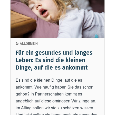
n
h
s
t
e
s
h
g
r
e
l
s
a
ALLGEMEIN
c
n
Für ein gesundes und langes
h
g
Leben: Es sind die kleinen
e
e
n
Dinge, auf die es ankommt
e
k
i
Es sind die kleinen Dinge, auf die es
e
n
ankommt. Wie häufig haben Sie das schon
v
K
gehört? In Partnerschaften kommt es
o
r
angeblich auf diese ominösen Winzlinge an,
n
i
im Alltag sollen wir sie zu schätzen wissen.
c
e
Und jetzt sollen sie Ihnen noch ein gesundes