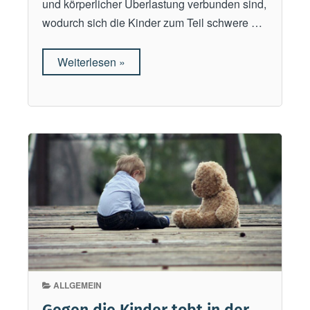
e
und körperlicher Überlastung verbunden sind,
r
wodurch sich die Kinder zum Teil schwere …
n
“
Weiterlesen
„
»
K
i
n
d
e
r
a
r
b
e
i
t
ALLGEMEIN
i