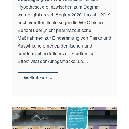
x
z
Hypothese, die inzwischen zum Dogma
t
u
wurde, gibt es seit Beginn 2020. Im Jahr 2019
i
v
noch veröffentlichte sogar die WHO einen
l
e
Bericht über „nicht-pharmazeutische
i
r
Maßnahmen zur Eindämmung von Risiko und
n
s
Auswirkung einer epidemischen und
d
t
pandemischen Influenza“: Studien zur
u
e
Effektivität der Alltagsmaske u.a. …
s
c
t
k
Weiterlesen
„
»
r
t
M
i
“
a
e
“
s
“
k
e
n