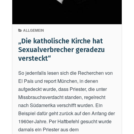
h
K
i
n
ALLGEMEIN
d
„Die katholische Kirche hat
e
Sexualverbrecher geradezu
r
versteckt“
a
r
So jedenfalls lesen sich die Recherchen von
b
El País und report München, in denen
e
aufgedeckt wurde, dass Priester, die unter
i
Missbrauchsverdacht standen, regelrecht
t
nach Südamerika verschifft wurden. Ein
“
Beispiel dafür geht zurück auf den Anfang der
1960er-Jahre. Per Haftbefehl gesucht wurde
damals ein Priester aus dem