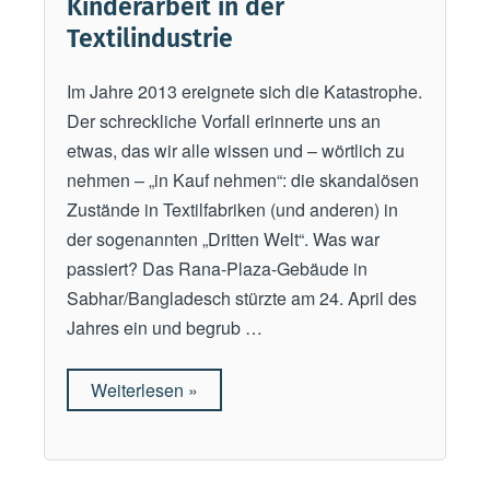
Kinderarbeit in der
h
Textilindustrie
e
K
Im Jahre 2013 ereignete sich die Katastrophe.
i
Der schreckliche Vorfall erinnerte uns an
r
etwas, das wir alle wissen und – wörtlich zu
c
nehmen – „in Kauf nehmen“: die skandalösen
h
Zustände in Textilfabriken (und anderen) in
e
der sogenannten „Dritten Welt“. Was war
h
passiert? Das Rana-Plaza-Gebäude in
a
Sabhar/Bangladesch stürzte am 24. April des
t
Jahres ein und begrub …
S
e
Weiterlesen
„
»
x
K
u
i
a
n