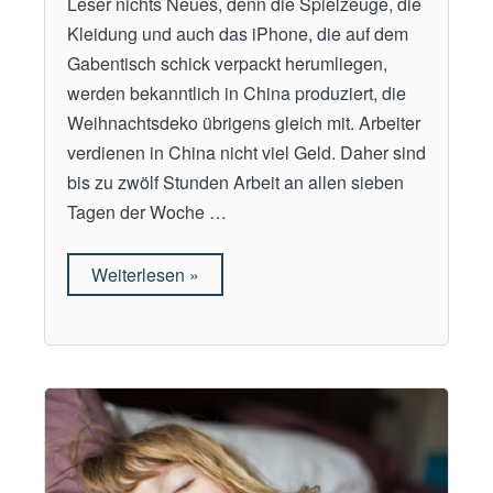
Leser nichts Neues, denn die Spielzeuge, die
i
Kleidung und auch das iPhone, die auf dem
n
Gabentisch schick verpackt herumliegen,
d
werden bekanntlich in China produziert, die
e
Weihnachtsdeko übrigens gleich mit. Arbeiter
r
verdienen in China nicht viel Geld. Daher sind
U
bis zu zwölf Stunden Arbeit an allen sieben
k
Tagen der Woche …
r
a
Weiterlesen
„
»
i
W
n
e
e
i
s
h
c
n
h
a
o
c