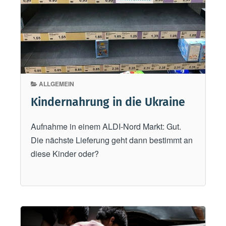
v
e
r
z
ö
g
ALLGEMEIN
e
r
Kindernahrung in die Ukraine
n
Aufnahme in einem ALDI-Nord Markt: Gut.
S
Die nächste Lieferung geht dann bestimmt an
p
diese Kinder oder?
r
a
c
h
e
n