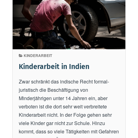
t
w
i
c
k
l
KINDERARBEIT
u
n
Kinderarbeit in Indien
g
b
Zwar schränkt das indische Recht formal-
e
juristisch die Beschäftigung von
i
Minderjährigen unter 14 Jahren ein, aber
K
verboten ist die dort sehr weit verbreitete
i
Kinderarbeit nicht. In der Folge gehen sehr
n
viele Kinder gar nicht zur Schule. Hinzu
d
kommt, dass so viele Tätigkeiten mit Gefahren