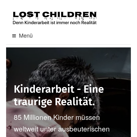
S
p
r
i
Menü
n
g
e
z
u
Kinderarbeit - Eine
m
traurige Realität.
I
n
85 Millionen Kinder müssen
h
weltweit unter ausbeuterischen
a