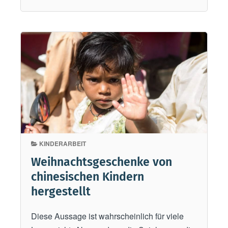
e
g
e
n
d
i
e
K
i
n
d
KINDERARBEIT
e
Weihnachtsgeschenke von
r
chinesischen Kindern
t
hergestellt
o
b
Diese Aussage ist wahrscheinlich für viele
t