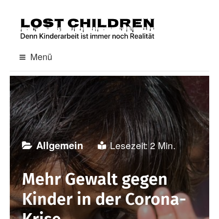
S
p
r
i
Menü
n
g
e
z
u
Allgemein
m
I
Mehr Gewalt gegen
n
h
Kinder in der Corona-
a